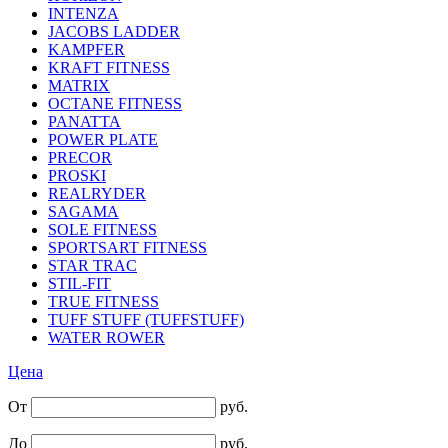
INTENZA
JACOBS LADDER
KAMPFER
KRAFT FITNESS
MATRIX
OCTANE FITNESS
PANATTA
POWER PLATE
PRECOR
PROSKI
REALRYDER
SAGAMA
SOLE FITNESS
SPORTSART FITNESS
STAR TRAC
STIL-FIT
TRUE FITNESS
TUFF STUFF (TUFFSTUFF)
WATER ROWER
Цена
От
руб.
До
руб.