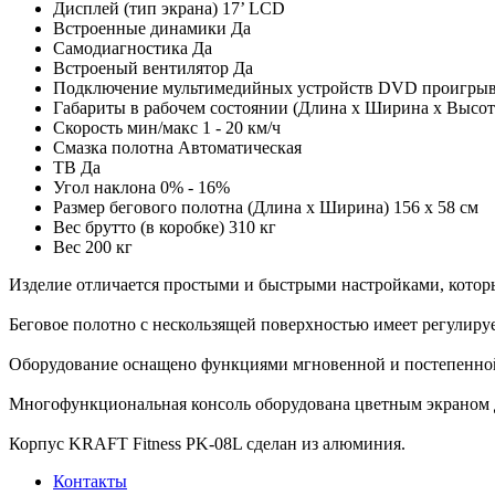
Дисплей (тип экрана)
17’ LCD
Встроенные динамики
Да
Самодиагностика
Да
Встроеный вентилятор
Да
Подключение мультимедийных устройств
DVD проигрыва
Габариты в рабочем состоянии (Длина x Ширина x Высот
Скорость мин/макс
1 - 20 км/ч
Смазка полотна
Автоматическая
ТВ
Да
Угол наклона
0% - 16%
Размер бегового полотна (Длина х Ширина)
156 x 58 см
Вес брутто (в коробке)
310 кг
Вес
200 кг
Изделие отличается простыми и быстрыми настройками, которы
Беговое полотно с нескользящей поверхностью имеет регулируе
Оборудование оснащено функциями мгновенной и постепенной 
Многофункциональная консоль оборудована цветным экраном д
Корпус KRAFT Fitness PK-08L сделан из алюминия.
Контакты