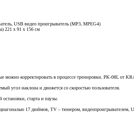
тель, USB видео проигрыватель (MP3, MPEG4)
а)
221 х 91 х 156 см
е можно корректировать в процессе тренировки. PK-08L от KRAF
мый угол наклона и движется со скоростью пользователя.
остановки, старта и паузы.
иагональю 17 дюймов, TV – тюнером, видеопроигрывателем, US