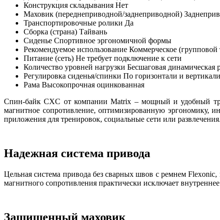
Конструкция складывания
Нет
Маховик (переднеприводной/заднеприводной)
Заднепри
Транспортировочные ролики
Да
Сборка (страна)
Тайвань
Сиденье
Спортивное эргономичной формы
Рекомендуемое использование
Коммерческое (групповой 
Питание (сеть)
Не требует подключение к сети
Количество уровней нагрузки
Бесшаговая динамическая 
Регулировка сиденья/спинки
По горизонтали и вертикал
Рама
Высокопрочная оцинкованная
Спин-байк CXC от компании Matrix – мощный и удобный тре
магнитное сопротивление, оптимизированную эргономику, ин
приложения для тренировок, социальные сети или развлечени
Надежная система привода
Цельная система привода без сварных швов с ремнем Flexonic
магнитного сопротивления практически исключает внутреннее 
Защищенный маховик