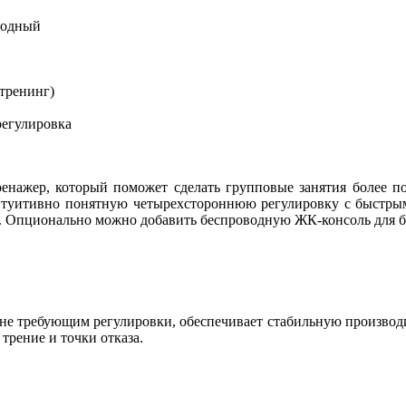
водный
тренинг)
регулировка
и
нажер, который поможет сделать групповые занятия более поп
туитивно понятную четырехстороннюю регулировку с быстрым 
я. Опционально можно добавить беспроводную ЖК-консоль для б
, не требующим регулировки, обеспечивает стабильную производи
трение и точки отказа.