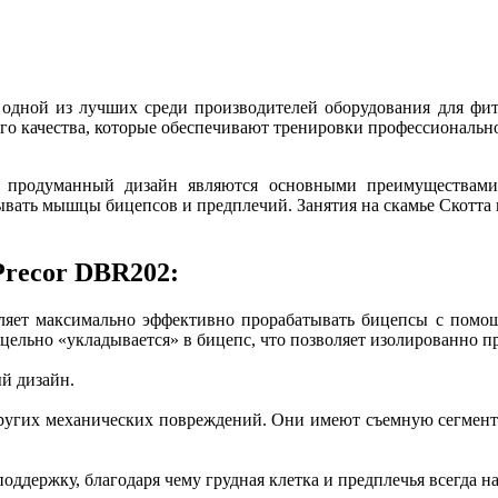
 одной из лучших среди производителей оборудования для фит
о качества, которые обеспечивают тренировки профессионально
е продуманный дизайн являются основными преимуществами 
вать мышцы бицепсов и предплечий. Занятия на скамье Скотта 
Precor DBR202:
оляет максимально эффективно прорабатывать бицепсы с помо
цельно «укладывается» в бицепс, что позволяет изолированно 
ый дизайн.
других механических повреждений. Они имеют съемную сегмен
ддержку, благодаря чему грудная клетка и предплечья всегда н