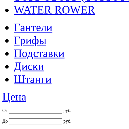
WATER ROWER
Гантели
Грифы
Подставки
Диски
Штанги
Цена
От
руб.
До
руб.