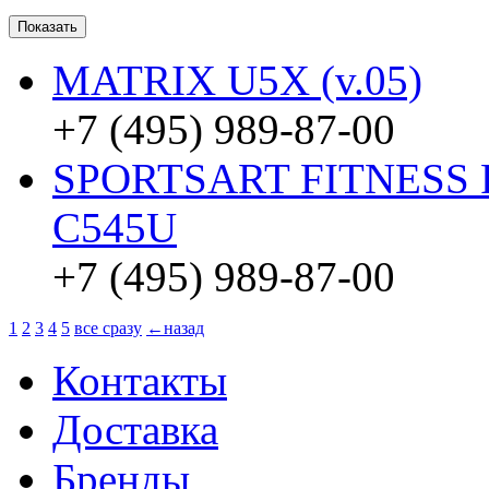
MATRIX U5X (v.05)
+7 (495) 989-87-00
SPORTSART FITNESS Per
C545U
+7 (495) 989-87-00
1
2
3
4
5
все сразу
←назад
Контакты
Доставка
Бренды